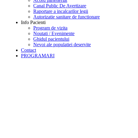
Acord parteneriat
Canal Public De Avertizare
Raportare a incalcarilor legii
Autorizatie sanitare de functionare
Info Pacienti
Program de vizita
Noutati / Evenimente
Ghidul pacientului
Nevoi ale populatiei deservite
Contact
PROGRAMARI