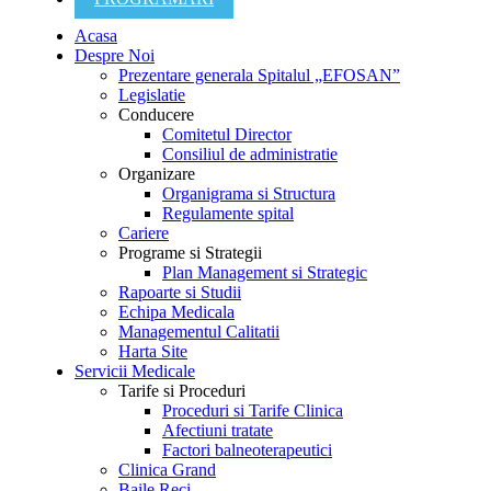
Acasa
Despre Noi
Prezentare generala Spitalul „EFOSAN”
Legislatie
Conducere
Comitetul Director
Consiliul de administratie
Organizare
Organigrama si Structura
Regulamente spital
Cariere
Programe si Strategii
Plan Management si Strategic
Rapoarte si Studii
Echipa Medicala
Managementul Calitatii
Harta Site
Servicii Medicale
Tarife si Proceduri
Proceduri si Tarife Clinica
Afectiuni tratate
Factori balneoterapeutici
Clinica Grand
Baile Reci