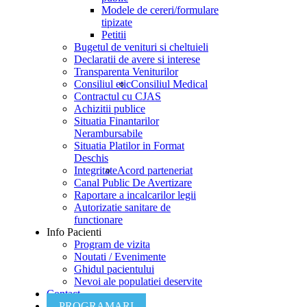
Modele de cereri/formulare
tipizate
Petitii
Bugetul de venituri si cheltuieli
Declaratii de avere si interese
Transparenta Veniturilor
Consiliul etic
Consiliul Medical
Contractul cu CJAS
Achizitii publice
Situatia Finantarilor
Nerambursabile
Situatia Platilor in Format
Deschis
Integritate
Acord parteneriat
Canal Public De Avertizare
Raportare a incalcarilor legii
Autorizatie sanitare de
functionare
Info Pacienti
Program de vizita
Noutati / Evenimente
Ghidul pacientului
Nevoi ale populatiei deservite
Contact
PROGRAMARI