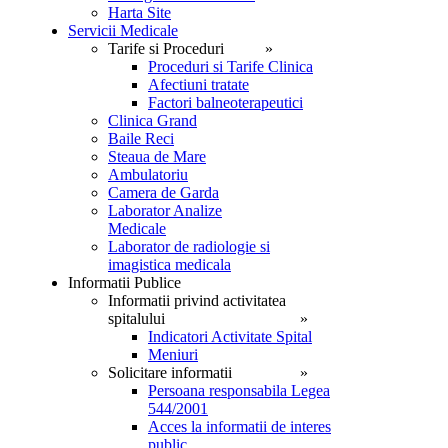
Harta Site
Servicii Medicale
Tarife si Proceduri
Proceduri si Tarife Clinica
Afectiuni tratate
Factori balneoterapeutici
Clinica Grand
Baile Reci
Steaua de Mare
Ambulatoriu
Camera de Garda
Laborator Analize
Medicale
Laborator de radiologie si
imagistica medicala
Informatii Publice
Informatii privind activitatea
spitalului
Indicatori Activitate Spital
Meniuri
Solicitare informatii
Persoana responsabila Legea
544/2001
Acces la informatii de interes
public