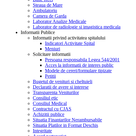
Steaua de Mare
Ambulatoriu
Camera de Garda
Laborator Analize Medicale
Laborator de radiologie si imagistica medicala
Informatii Publice
Informatii privind activitatea spitalului
Indicatori Activitate Spital
Meniuri
Solicitare informatii
Persoana responsabila Legea 544/2001
Acces la informatii de interes public
Modele de cereri/formulare tipizate
Petitii
Bugetul de venituri si cheltuieli
Declaratii de avere si interese
Transparenta Veniturilor
Consiliul etic
Consiliul Medical
Contractul cu CJAS
Achizitii publice
Situatia Finantarilor Nerambursabile
Situatia Platilor in Format Deschis
Integritate