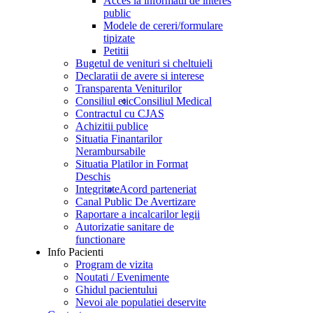
Acces la informatii de interes
public
Modele de cereri/formulare
tipizate
Petitii
Bugetul de venituri si cheltuieli
Declaratii de avere si interese
Transparenta Veniturilor
Consiliul etic
Consiliul Medical
Contractul cu CJAS
Achizitii publice
Situatia Finantarilor
Nerambursabile
Situatia Platilor in Format
Deschis
Integritate
Acord parteneriat
Canal Public De Avertizare
Raportare a incalcarilor legii
Autorizatie sanitare de
functionare
Info Pacienti
Program de vizita
Noutati / Evenimente
Ghidul pacientului
Nevoi ale populatiei deservite