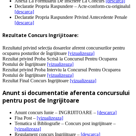
Anexa La Formularul De Inscriere La Concurs
[descarca]
Declaratie Propria Raspundere – Acte-conform-cu-originalul
[descarca]
Declaratie Propria Raspundere Privind Antecedente Penale
[descarca]
Rezultate Concurs Ingrijitoare:
Rezultatul privind selecția dosarelor aferent concursurilor pentru
ocuparea posturilor de îngrijitoare
[vizualizeaza]
Rezultat privind Proba Scrisă la Concursul Pentru Ocuparea
Postului de Îngrijitoare
[vizualizeaza]
Rezultat privind Proba Interviu la Concursul Pentru Ocuparea
Postului de Îngrijitoare
[vizualizeaza]
Rezultat Final Concurs Ingrijitoare
[vizualizeaza]
Anunt si documentatie aferenta concursului
pentru post de Ingrijitoare
Anunt concurs Iunie – INGRIJITOARE –
[descarca]
Fisa Post –
[vizualizeaza]
Tematica si Bibliografie – Concurs post ingrijitoare –
[vizualizeaza]
Regulament concurs Ingrijitoare –
[descarca]