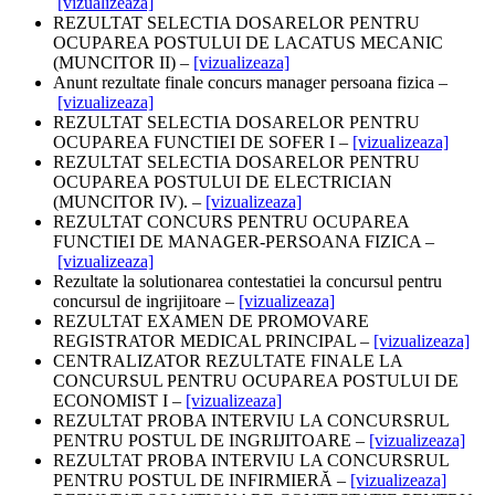
[vizualizeaza]
REZULTAT SELECTIA DOSARELOR PENTRU
OCUPAREA POSTULUI DE LACATUS MECANIC
(MUNCITOR II) –
[vizualizeaza]
Anunt rezultate finale concurs manager persoana fizica –
[vizualizeaza]
REZULTAT SELECTIA DOSARELOR PENTRU
OCUPAREA FUNCTIEI DE SOFER I –
[vizualizeaza]
REZULTAT SELECTIA DOSARELOR PENTRU
OCUPAREA POSTULUI DE ELECTRICIAN
(MUNCITOR IV). –
[vizualizeaza]
REZULTAT CONCURS PENTRU OCUPAREA
FUNCTIEI DE MANAGER-PERSOANA FIZICA –
[vizualizeaza]
Rezultate la solutionarea contestatiei la concursul pentru
concursul de ingrijitoare –
[vizualizeaza]
REZULTAT EXAMEN DE PROMOVARE
REGISTRATOR MEDICAL PRINCIPAL –
[vizualizeaza]
CENTRALIZATOR REZULTATE FINALE LA
CONCURSUL PENTRU OCUPAREA POSTULUI DE
ECONOMIST I –
[vizualizeaza]
REZULTAT PROBA INTERVIU LA CONCURSRUL
PENTRU POSTUL DE INGRIJITOARE –
[vizualizeaza]
REZULTAT PROBA INTERVIU LA CONCURSRUL
PENTRU POSTUL DE INFIRMIERĂ –
[vizualizeaza]