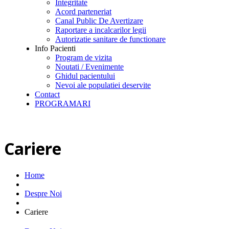
Integritate
Acord parteneriat
Canal Public De Avertizare
Raportare a incalcarilor legii
Autorizatie sanitare de functionare
Info Pacienti
Program de vizita
Noutati / Evenimente
Ghidul pacientului
Nevoi ale populatiei deservite
Contact
PROGRAMARI
Cariere
Home
Despre Noi
Cariere