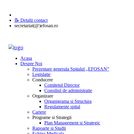
📝 Detalii contact
secretariat(@)efosan.ro
Acasa
Despre Noi
Prezentare generala Spitalul „EFOSAN”
Legislatie
Conducere
Comitetul Director
Consiliul de administratie
Organizare
Organigrama si Structura
Regulamente spital
Cariere
Programe si Strategii
Plan Management si Strategic
Rapoarte si Studii
Echipa Medicala