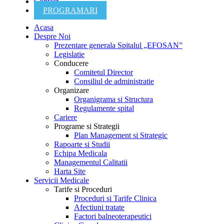
Contact
PROGRAMARI
Acasa
Despre Noi
Prezentare generala Spitalul „EFOSAN”
Legislatie
Conducere
Comitetul Director
Consiliul de administratie
Organizare
Organigrama si Structura
Regulamente spital
Cariere
Programe si Strategii
Plan Management si Strategic
Rapoarte si Studii
Echipa Medicala
Managementul Calitatii
Harta Site
Servicii Medicale
Tarife si Proceduri
Proceduri si Tarife Clinica
Afectiuni tratate
Factori balneoterapeutici