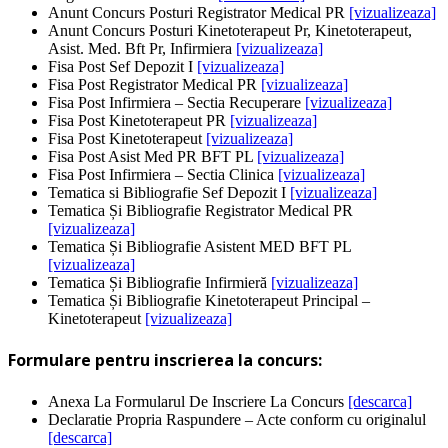
Anunt Concurs Posturi Registrator Medical PR
[vizualizeaza]
Anunt Concurs Posturi Kinetoterapeut Pr, Kinetoterapeut,
Asist. Med. Bft Pr, Infirmiera
[vizualizeaza]
Fisa Post Sef Depozit I
[vizualizeaza]
Fisa Post Registrator Medical PR
[vizualizeaza]
Fisa Post Infirmiera – Sectia Recuperare
[vizualizeaza]
Fisa Post Kinetoterapeut PR
[vizualizeaza]
Fisa Post Kinetoterapeut
[vizualizeaza]
Fisa Post Asist Med PR BFT PL
[vizualizeaza]
Fisa Post Infirmiera – Sectia Clinica
[vizualizeaza]
Tematica si Bibliografie Sef Depozit I
[vizualizeaza]
Tematica Și Bibliografie Registrator Medical PR
[vizualizeaza]
Tematica Și Bibliografie Asistent MED BFT PL
[vizualizeaza]
Tematica Și Bibliografie Infirmieră
[vizualizeaza]
Tematica Și Bibliografie Kinetoterapeut Principal –
Kinetoterapeut
[vizualizeaza]
Formulare pentru inscrierea la concurs:
Anexa La Formularul De Inscriere La Concurs
[descarca]
Declaratie Propria Raspundere – Acte conform cu originalul
[descarca]