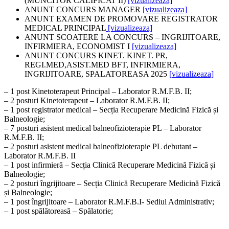
(MUNCITOR CALIFICAT II)
[vizualizeaza]
ANUNT CONCURS MANAGER
[vizualizeaza]
ANUNT EXAMEN DE PROMOVARE REGISTRATOR
MEDICAL PRINCIPAL
[vizualizeaza]
ANUNT SCOATERE LA CONCURS – INGRIJITOARE,
INFIRMIERA, ECONOMIST I
[vizualizeaza]
ANUNT CONCURS KINET. KINET. PR,
REGI.MED,ASIST.MED BFT, INFIRMIERA,
INGRIJITOARE, SPALATOREASA 2025
[vizualizeaza]
– 1 post Kinetoterapeut Principal – Laborator R.M.F.B. II;
– 2 posturi Kinetoterapeut – Laborator R.M.F.B. II;
– 1 post registrator medical – Secția Recuperare Medicină Fizică și
Balneologie;
– 7 posturi asistent medical balneofizioterapie PL – Laborator
R.M.F.B. II;
– 2 posturi asistent medical balneofizioterapie PL debutant –
Laborator R.M.F.B. II
– 1 post infirmieră – Secția Clinică Recuperare Medicină Fizică și
Balneologie;
– 2 posturi îngrijitoare – Secția Clinică Recuperare Medicină Fizică
și Balneologie;
– 1 post îngrijitoare – Laborator R.M.F.B.I- Sediul Administrativ;
– 1 post spălătoreasă – Spălatorie;