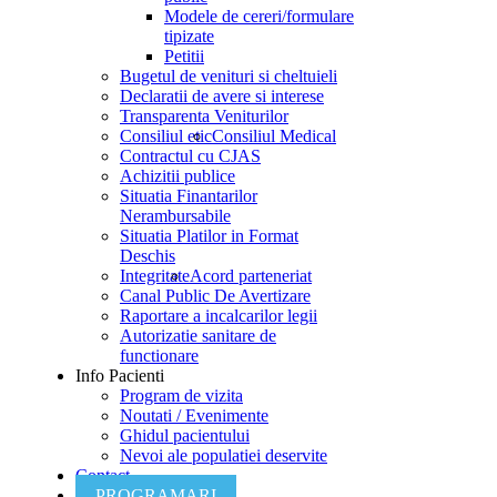
Modele de cereri/formulare
tipizate
Petitii
Bugetul de venituri si cheltuieli
Declaratii de avere si interese
Transparenta Veniturilor
Consiliul etic
Consiliul Medical
Contractul cu CJAS
Achizitii publice
Situatia Finantarilor
Nerambursabile
Situatia Platilor in Format
Deschis
Integritate
Acord parteneriat
Canal Public De Avertizare
Raportare a incalcarilor legii
Autorizatie sanitare de
functionare
Info Pacienti
Program de vizita
Noutati / Evenimente
Ghidul pacientului
Nevoi ale populatiei deservite
Contact
PROGRAMARI