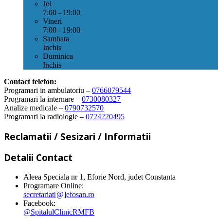
Joi
7:00 - 19:00
Vineri
7:00 - 19:00
Sambata
Inchis
Duminica
Inchis
Contact telefon:
Programari in ambulatoriu –
0766079544
Programari la internare –
0730080327
Analize medicale –
0790732570
Programari la radiologie –
0724220495
Reclamatii / Sesizari / Informatii
Detalii Contact
Aleea Speciala nr 1, Eforie Nord, judet Constanta
Programare Online:
secretariat[@]efosan.ro
Facebook:
@SpitalulClinicRMFB