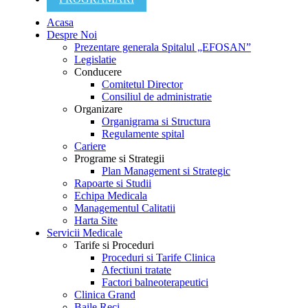
Acasa
Despre Noi
Prezentare generala Spitalul „EFOSAN”
Legislatie
Conducere
Comitetul Director
Consiliul de administratie
Organizare
Organigrama si Structura
Regulamente spital
Cariere
Programe si Strategii
Plan Management si Strategic
Rapoarte si Studii
Echipa Medicala
Managementul Calitatii
Harta Site
Servicii Medicale
Tarife si Proceduri
Proceduri si Tarife Clinica
Afectiuni tratate
Factori balneoterapeutici
Clinica Grand
Baile Reci