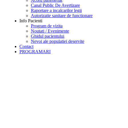
Acord parteneriat
Canal Public De Avertizare
Raportare a incalcarilor legii
Autorizatie sanitare de functionare
Info Pacienti
Program de vizita
Noutati / Evenimente
Ghidul pacientului
Nevoi ale populatiei deservite
Contact
PROGRAMARI