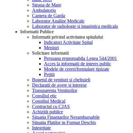
Steaua de Mare
Ambulatoriu
Camera de Garda
Laborator Analize Medicale
Laborator de radiologie si imagistica medicala
Informatii Publice
Informatii privind activitatea spitalului
Indicatori Activitate Spital
Meniuri
Solicitare informatii
Persoana responsabila Legea 544/2001
Acces la informatii de interes public
Modele de cereri/formulare tipizate
Petitii
Bugetul de venituri si cheltuieli
Declaratii de avere si interese
Transparenta Veniturilor
Consiliul etic
Consiliul Medical
Contractul cu CJAS
Achizitii publice
Situatia Finantarilor Nerambursabile
Situatia Platilor in Format Deschis
Integritate