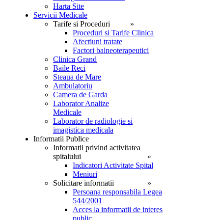
Harta Site
Servicii Medicale
Tarife si Proceduri
Proceduri si Tarife Clinica
Afectiuni tratate
Factori balneoterapeutici
Clinica Grand
Baile Reci
Steaua de Mare
Ambulatoriu
Camera de Garda
Laborator Analize
Medicale
Laborator de radiologie si
imagistica medicala
Informatii Publice
Informatii privind activitatea
spitalului
Indicatori Activitate Spital
Meniuri
Solicitare informatii
Persoana responsabila Legea
544/2001
Acces la informatii de interes
public