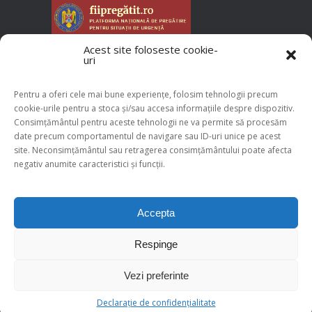
Acest site foloseste cookie-
Acreditare ANMCS
uri
Pentru a oferi cele mai bune experiențe, folosim tehnologii precum
cookie-urile pentru a stoca și/sau accesa informațiile despre dispozitiv.
Consimțământul pentru aceste tehnologii ne va permite să procesăm
date precum comportamentul de navigare sau ID-uri unice pe acest
site. Neconsimțământul sau retragerea consimțământului poate afecta
negativ anumite caracteristici și funcții.
Accepta
Copyright © 2025 Efosan. Toate drepturile
rezervate
Spitalul Clinic de Recuperare, Medicina Fizica si
Respinge
Balneologie Eforie Nord
Web
design
Vezi preferinte
Politica prelucrare date
Politica Cookies
Harta Site
Declarație de confidențialitate