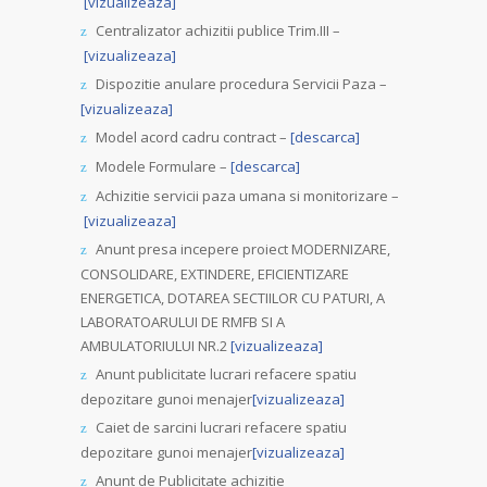
[vizualizeaza]
Centralizator achizitii publice Trim.III –
[vizualizeaza]
Dispozitie anulare procedura Servicii Paza –
[vizualizeaza]
Model acord cadru contract –
[descarca]
Modele Formulare –
[descarca]
Achizitie servicii paza umana si monitorizare –
[vizualizeaza]
Anunt presa incepere proiect MODERNIZARE,
CONSOLIDARE, EXTINDERE, EFICIENTIZARE
ENERGETICA, DOTAREA SECTIILOR CU PATURI, A
LABORATOARULUI DE RMFB SI A
AMBULATORIULUI NR.2
[vizualizeaza]
Anunt publicitate lucrari refacere spatiu
depozitare gunoi menajer
[vizualizeaza]
Caiet de sarcini lucrari refacere spatiu
depozitare gunoi menajer
[vizualizeaza]
Anunt de Publicitate achizitie