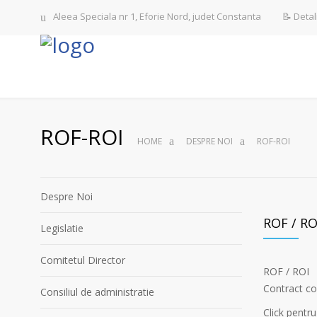
📝 Detal
Aleea Speciala nr 1, Eforie Nord, judet Constanta
ROF-ROI
HOME
DESPRE NOI
ROF-ROI
Despre Noi
ROF / RO
Legislatie
Comitetul Director
ROF / ROI
Contract c
Consiliul de administratie
Click pentru