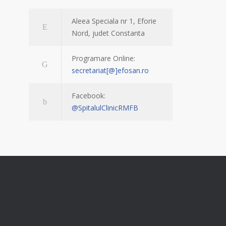
Aleea Speciala nr 1, Eforie
Nord, judet Constanta
Programare Online:
secretariat[@]efosan.ro
Facebook:
@SpitalulClinicRMFB