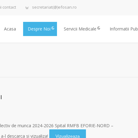
ii contact
secretariat(@)efosan.ro
Acasa
Despre Noi
Servicii Medicale
Informatii Pub
I
olectiv de munca 2024-2026 Spital RMFB EFORIE-NORD –
 a-l descarca si vizualiza!
Vizualizeaza