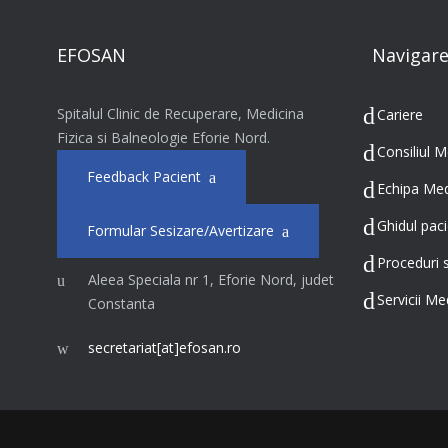
EFOSAN
Navigare
Spitalul Clinic de Recuperare, Medicina
Cariere
Fizica si Balneologie Eforie Nord.
Consiliul M
Feedback Pacient
Echipa Med
Ghidul paci
Formular Sesizare/Avertizare
Proceduri s
Aleea Speciala nr 1, Eforie Nord, judet
Servicii Me
Constanta
secretariat[at]efosan.ro