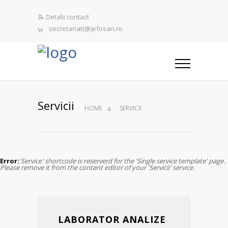
📝 Detalii contact
secretariat(@)efosan.ro
Servicii
HOME
SERVICII
Error:
'Service' shortcode is reserverd for the 'Single service template' page.
Please remove it from the content editor of your 'Servicii' service.
LABORATOR ANALIZE